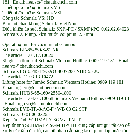
181 | Email: nga.vo@chauthienchi.com
Thiết bị đo lường Schmalz VS
Thiết bị đo lường Schmalz VSi
Công tắc Schmalz VSi-HD
Bàn hút chân không Schmalz Việt Nam
Điều khiển áp suất Schmalz SXPi-PC / SXMPi-PC |0.02.02.04023
Schmalz X-Pump. kích thước vòi phun: 2,5 mm
Operating unit for vacuum tube Jumbo
Schmalz BE-65-250-S-STAR
The article 11.01.17.10020
Single suction pad Schmalz Vietnam Hotline: 0909 119 181 | Email:
nga.vo@chauthienchi.com
Schmalz EG-65/85-FSGAO-400×200-NBR-55-JU
The article 11.03.13.10472
Lifting hose for Jumbo Schmalz Vietnam Hotline: 0909 119 181 |
Email: nga.vo@chauthienchi.com
Schmalz HUBS-65-160×2550-1800
The article 11.04.01.10068 Schmalz Vietnam Hotline: 0909 119 181
| Email: nga.vo@chauthienchi.com
Schmalz EVE-TR-8-AC-F / WB 63 C2 STP
Schmalz 10.01.06.03265
Kẹp Từ Tính SCHMALZ SGM-HP/-HT
Kẹp từ tính SCHMALZ SGM-HP/-HT cung cấp lực giữ rất cao để
xử lý các tấm đục lỗ, các bộ phận cắt bằng laser phức tạp hoặc các