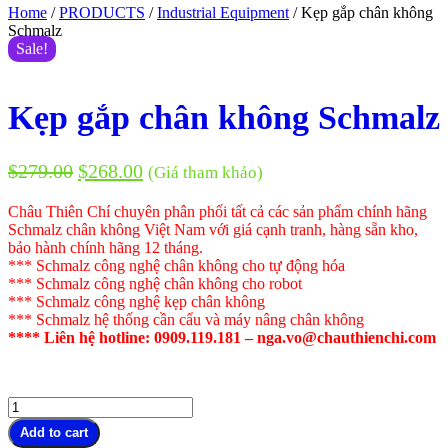
Home
/
PRODUCTS
/
Industrial Equipment
/ Kẹp gắp chân không
Schmalz
Sale!
Kẹp gắp chân không Schmalz
$
279.00
$
268.00
(Giá tham khảo)
Châu Thiên Chí chuyên phân phối tất cả các sản phẩm chính hãng
Schmalz chân không Việt Nam với giá cạnh tranh, hàng sẵn kho,
bảo hành chính hãng 12 tháng.
*** Schmalz công nghệ chân không cho tự động hóa
*** Schmalz công nghệ chân không cho robot
*** Schmalz công nghệ kẹp chân không
*** Schmalz hệ thống cần cẩu và máy nâng chân không
**** Liên hệ hotline: 0909.119.181 – nga.vo@chauthienchi.com
Kẹp
gắp
Add to cart
chân