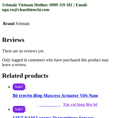
Schmalz Vietnam Hotline: 0909 119 181 | Email:
nga.vo@chauthienchi.com
Brand
Schmalz
Reviews
There are no reviews yet.
Only logged in customers who have purchased this product may
leave a review.
Related products
Sale!
Bộ truyền động Maxcess Actuator Việt Nam
Xin vui lòng liên hệ
$
790.00
$
686.00
(Giá tham khảo)
Sale!
VIET NAM Loreme Transmitters Sensors