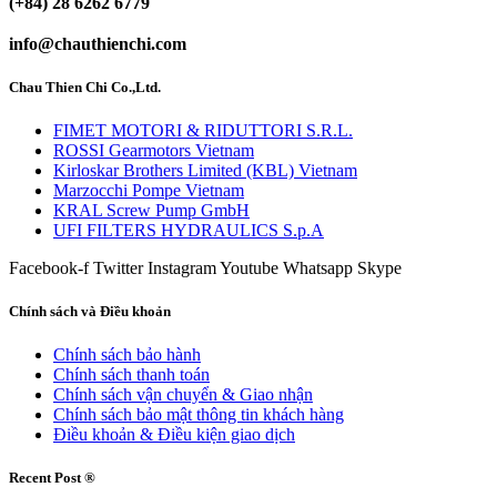
(+84) 28 6262 6779
info@chauthienchi.com
Chau Thien Chi Co.,Ltd.
FIMET MOTORI & RIDUTTORI S.R.L.
ROSSI Gearmotors Vietnam
Kirloskar Brothers Limited (KBL) Vietnam
Marzocchi Pompe Vietnam
KRAL Screw Pump GmbH
UFI FILTERS HYDRAULICS S.p.A
Facebook-f
Twitter
Instagram
Youtube
Whatsapp
Skype
Chính sách và Điều khoản
Chính sách bảo hành
Chính sách thanh toán
Chính sách vận chuyển & Giao nhận
Chính sách bảo mật thông tin khách hàng
Điều khoản & Điều kiện giao dịch
Recent Post ®