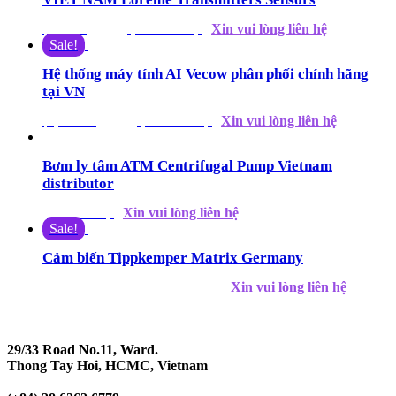
Xin vui lòng liên hệ
$
660.00
$
649.00
(Giá tham khảo)
Sale!
Hệ thống máy tính AI Vecow phân phối chính hãng
tại VN
Xin vui lòng liên hệ
$
1,018.00
$
979.00
(Giá tham khảo)
Bơm ly tâm ATM Centrifugal Pump Vietnam
distributor
Xin vui lòng liên hệ
(Giá tham khảo)
Sale!
Cảm biến Tippkemper Matrix Germany
Xin vui lòng liên hệ
$
1,100.00
$
1,068.00
(Giá tham khảo)
29/33 Road No.11, Ward.
Thong Tay Hoi, HCMC, Vietnam