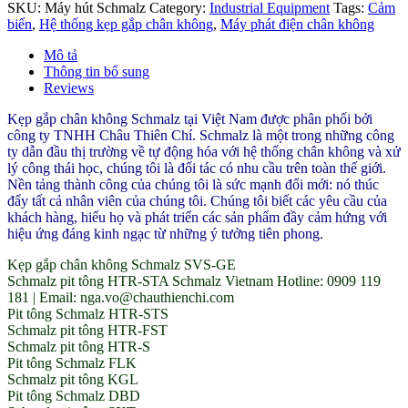
SKU:
Máy hút Schmalz
Category:
Industrial Equipment
Tags:
Cảm
không
biến
,
Hệ thống kẹp gắp chân không
,
Máy phát điện chân không
Schmalz
quantity
Mô tả
Thông tin bổ sung
Reviews
Kẹp gắp chân không Schmalz tại Việt Nam được phân phối bởi
công ty TNHH Châu Thiên Chí. Schmalz là một trong những công
ty dẫn đầu thị trường về tự động hóa với hệ thống chân không và xử
lý công thái học, chúng tôi là đối tác có nhu cầu trên toàn thế giới.
Nền tảng thành công của chúng tôi là sức mạnh đổi mới: nó thúc
đẩy tất cả nhân viên của chúng tôi. Chúng tôi biết các yêu cầu của
khách hàng, hiểu họ và phát triển các sản phẩm đầy cảm hứng với
hiệu ứng đáng kinh ngạc từ những ý tưởng tiên phong.
Kẹp gắp chân không Schmalz SVS-GE
Schmalz pit tông HTR-STA Schmalz Vietnam Hotline: 0909 119
181 | Email: nga.vo@chauthienchi.com
Pit tông Schmalz HTR-STS
Schmalz pit tông HTR-FST
Schmalz pit tông HTR-S
Pit tông Schmalz FLK
Schmalz pit tông KGL
Pit tông Schmalz DBD