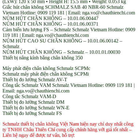
(LxW): 120 x 50 mm • Height H: 15.5 mm • Weight: 0.053 kg
Giắc hút chân không SCHMALZ SAB 40 NBR-60 Schmalz
Vietnam Hotline: 0909 119 181 | Email: nga.vo@chauthienchi.com
NÚM HÚT CHÂN KHÔNG – 10.01.06.00447
NÚM HÚT CHÂN KHÔNG – 10.01.06.00371
Cảm biến lưu lượng FS – Schmalz Schmalz Vietnam Hotline: 0909
119 181 | Email: nga.vo@chauthienchi.com
NÚM HÚT CAO SU CHÂN KHÔNG – 10.01.06.00142 –
Schmalz
NÚM HÚT CHÂN KHÔNG – Schmalz – 10.01.01.00030
Thiết bị nâng kính bằng chân không 350
Máy phát điện chân không Schmalz SCPMc
Schmalz máy phát điện chân không SCPMi
Thiết bị đo lường Schmalz AV-T
Công tắc Schmalz VAM Schmalz Vietnam Hotline: 0909 119 181 |
Email: nga.vo@chauthienchi.com
Công tắc Schmalz VAM-D
Thiết bị đo lường Schmalz DM
Thiết bị đo lường Schmalz WN-E
Thiết bị đo lường Schmalz FS
Schmalz thiết bị chân không Việt Nam hiện nay chỉ duy nhất công
ty TNHH Châu Thiên Chí cung cấp chính hãng với giá tốt nhất –
Liên hệ ngay để được tư vấn, hỗ trợ: