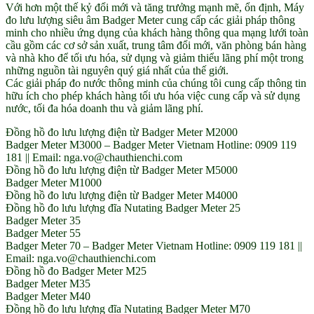
Với hơn một thế kỷ đổi mới và tăng trưởng mạnh mẽ, ổn định, Máy
quantity
đo lưu lượng siêu âm Badger Meter cung cấp các giải pháp thông
minh cho nhiều ứng dụng của khách hàng thông qua mạng lưới toàn
cầu gồm các cơ sở sản xuất, trung tâm đổi mới, văn phòng bán hàng
và nhà kho để tối ưu hóa, sử dụng và giảm thiểu lãng phí một trong
những nguồn tài nguyên quý giá nhất của thế giới.
Các giải pháp đo nước thông minh của chúng tôi cung cấp thông tin
hữu ích cho phép khách hàng tối ưu hóa việc cung cấp và sử dụng
nước, tối đa hóa doanh thu và giảm lãng phí.
Đồng hồ đo lưu lượng điện từ Badger Meter M2000
Badger Meter M3000 – Badger Meter Vietnam Hotline: 0909 119
181 || Email: nga.vo@chauthienchi.com
Đồng hồ đo lưu lượng điện từ Badger Meter M5000
Badger Meter M1000
Đồng hồ đo lưu lượng điện từ Badger Meter M4000
Đồng hồ đo lưu lượng đĩa Nutating Badger Meter 25
Badger Meter 35
Badger Meter 55
Badger Meter 70 – Badger Meter Vietnam Hotline: 0909 119 181 ||
Email: nga.vo@chauthienchi.com
Đồng hồ đo Badger Meter M25
Badger Meter M35
Badger Meter M40
Đồng hồ đo lưu lượng đĩa Nutating Badger Meter M70