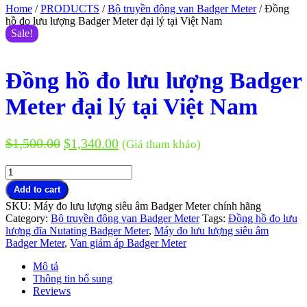
Home
/
PRODUCTS
/
Bộ truyền động van Badger Meter
/ Đồng
hồ đo lưu lượng Badger Meter đại lý tại Việt Nam
Sale!
Đồng hồ đo lưu lượng Badger
Meter đại lý tại Việt Nam
$
1,500.00
$
1,340.00
(Giá tham khảo)
Đồng
hồ
Add to cart
đo
SKU:
Máy đo lưu lượng siêu âm Badger Meter chính hãng
lưu
Category:
Bộ truyền động van Badger Meter
Tags:
Đồng hồ đo lưu
lượng
lượng đĩa Nutating Badger Meter
,
Máy đo lưu lượng siêu âm
Badger
Badger Meter
,
Van giảm áp Badger Meter
Meter
đại
Mô tả
lý
Thông tin bổ sung
tại
Reviews
Việt
Nam