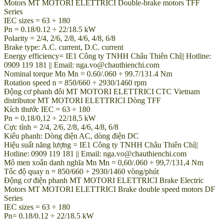
Motors MT MOTORI ELETTRICI Double-brake motors TFF
Series
IEC sizes = 63 ÷ 180
Pn = 0.18/0.12 ÷ 22/18.5 kW
Polarity = 2/4, 2/6, 2/8, 4/6, 4/8, 6/8
Brake type: A.C. current, D.C. current
Energy efficiency= IE1 Công ty TNHH Châu Thiên Chí|| Hotline:
0909 119 181 || Email: nga.vo@chauthienchi.com
Nominal torque Mn Mn = 0.60/.060 ÷ 99.7/131.4 Nm
Rotation speed n = 850/660 ÷ 2930/1460 rpm
Động cơ phanh đôi MT MOTORI ELETTRICI CTC Vietnam
distributor MT MOTORI ELETTRICI Dòng TFF
Kích thước IEC = 63 ÷ 180
Pn = 0,18/0,12 ÷ 22/18,5 kW
Cực tính = 2/4, 2/6, 2/8, 4/6, 4/8, 6/8
Kiểu phanh: Dòng điện AC, dòng điện DC
Hiệu suất năng lượng = IE1 Công ty TNHH Châu Thiên Chí||
Hotline: 0909 119 181 || Email: nga.vo@chauthienchi.com
Mô men xoắn danh nghĩa Mn Mn = 0,60/.060 ÷ 99,7/131,4 Nm
Tốc độ quay n = 850/660 ÷ 2930/1460 vòng/phút
Động cơ điện phanh MT MOTORI ELETTRICI Brake Electric
Motors MT MOTORI ELETTRICI Brake double speed motors DF
Series
IEC sizes = 63 ÷ 180
Pn= 0.18/0.12 ÷ 22/18.5 kW