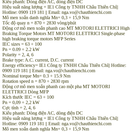
Kiểu phanh: Dòng điện AC, dòng điện DC
Hiệu suất năng lượng = IE1 Công ty TNHH Châu Thiên Chí||
Hotline: 0909 119 181 || Email: nga.vo@chauthienchi.com
Mô men xoắn danh nghĩa Mn= 0,3 ÷ 15,9 Nm
Tốc độ quay n = 870 ÷ 2830 vòng/phút
Động cơ mô men xoắn phanh cao MT MOTORI ELETTRICI High
Braking Torque Motors MT MOTORI ELETTRICI Single-phase
high braking torque motors MFP Series
IEC sizes = 63 ÷ 100
Pn = 0.09 ÷ 2.2 kW
Polarity = 2, 4, 6
Brake type: A.C. current, D.C. current
Energy efficiency= IE1 Công ty TNHH Châu Thiên Chí|| Hotline:
0909 119 181 || Email: nga.vo@chauthienchi.com
Nominal torque Mn= 0.3 ÷ 15.9 Nm
Rotation speed n = 870 ÷ 2830 rpm
Động cơ mô men xoắn phanh cao một pha MT MOTORI
ELETTRICI Dòng MFP
Kích thước IEC = 63 ÷ 100
Pn = 0,09 ÷ 2,2 kW
Cực tính = 2, 4, 6
Kiểu phanh: Dòng điện AC, dòng điện DC
Hiệu suất năng lượng = IE1 Công ty TNHH Châu Thiên Chí||
Hotline: 0909 119 181 || Email: nga.vo@chauthienchi.com
Mô men xoắn danh nghĩa Mn= 0,3 ÷ 15,9 Nm