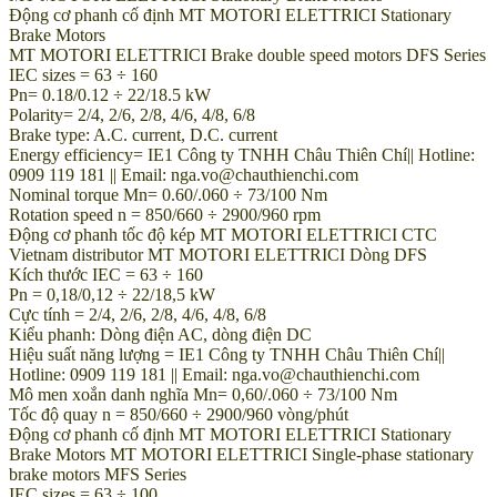
Động cơ phanh cố định MT MOTORI ELETTRICI Stationary
Brake Motors
MT MOTORI ELETTRICI Brake double speed motors DFS Series
IEC sizes = 63 ÷ 160
Pn= 0.18/0.12 ÷ 22/18.5 kW
Polarity= 2/4, 2/6, 2/8, 4/6, 4/8, 6/8
Brake type: A.C. current, D.C. current
Energy efficiency= IE1 Công ty TNHH Châu Thiên Chí|| Hotline:
0909 119 181 || Email: nga.vo@chauthienchi.com
Nominal torque Mn= 0.60/.060 ÷ 73/100 Nm
Rotation speed n = 850/660 ÷ 2900/960 rpm
Động cơ phanh tốc độ kép MT MOTORI ELETTRICI CTC
Vietnam distributor MT MOTORI ELETTRICI Dòng DFS
Kích thước IEC = 63 ÷ 160
Pn = 0,18/0,12 ÷ 22/18,5 kW
Cực tính = 2/4, 2/6, 2/8, 4/6, 4/8, 6/8
Kiểu phanh: Dòng điện AC, dòng điện DC
Hiệu suất năng lượng = IE1 Công ty TNHH Châu Thiên Chí||
Hotline: 0909 119 181 || Email: nga.vo@chauthienchi.com
Mô men xoắn danh nghĩa Mn= 0,60/.060 ÷ 73/100 Nm
Tốc độ quay n = 850/660 ÷ 2900/960 vòng/phút
Động cơ phanh cố định MT MOTORI ELETTRICI Stationary
Brake Motors MT MOTORI ELETTRICI Single-phase stationary
brake motors MFS Series
IEC sizes = 63 ÷ 100