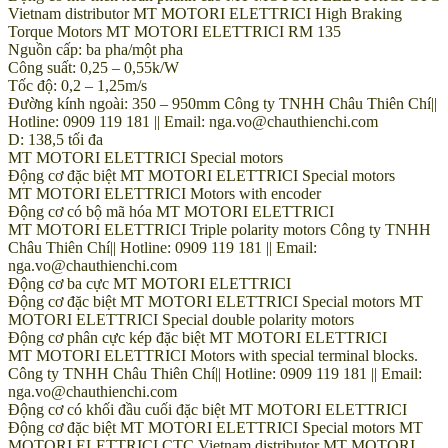
Vietnam distributor MT MOTORI ELETTRICI High Braking
Torque Motors MT MOTORI ELETTRICI RM 135
Nguồn cấp: ba pha/một pha
Công suất: 0,25 – 0,55k/W
Tốc độ: 0,2 – 1,25m/s
Đường kính ngoài: 350 – 950mm Công ty TNHH Châu Thiên Chí||
Hotline: 0909 119 181 || Email: nga.vo@chauthienchi.com
D: 138,5 tối đa
MT MOTORI ELETTRICI Special motors
Động cơ đặc biệt MT MOTORI ELETTRICI Special motors
MT MOTORI ELETTRICI Motors with encoder
Động cơ có bộ mã hóa MT MOTORI ELETTRICI
MT MOTORI ELETTRICI Triple polarity motors Công ty TNHH
Châu Thiên Chí|| Hotline: 0909 119 181 || Email:
nga.vo@chauthienchi.com
Động cơ ba cực MT MOTORI ELETTRICI
Động cơ đặc biệt MT MOTORI ELETTRICI Special motors MT
MOTORI ELETTRICI Special double polarity motors
Động cơ phân cực kép đặc biệt MT MOTORI ELETTRICI
MT MOTORI ELETTRICI Motors with special terminal blocks.
Công ty TNHH Châu Thiên Chí|| Hotline: 0909 119 181 || Email:
nga.vo@chauthienchi.com
Động cơ có khối đầu cuối đặc biệt MT MOTORI ELETTRICI
Động cơ đặc biệt MT MOTORI ELETTRICI Special motors MT
MOTORI ELETTRICI CTC Vietnam distributor MT MOTORI