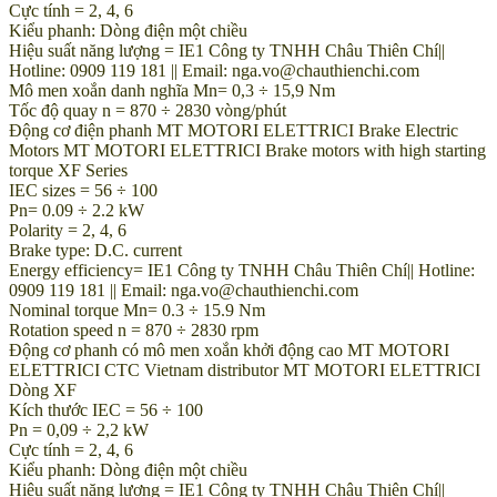
Cực tính = 2, 4, 6
Kiểu phanh: Dòng điện một chiều
Hiệu suất năng lượng = IE1 Công ty TNHH Châu Thiên Chí||
Hotline: 0909 119 181 || Email: nga.vo@chauthienchi.com
Mô men xoắn danh nghĩa Mn= 0,3 ÷ 15,9 Nm
Tốc độ quay n = 870 ÷ 2830 vòng/phút
Động cơ điện phanh MT MOTORI ELETTRICI Brake Electric
Motors MT MOTORI ELETTRICI Brake motors with high starting
torque XF Series
IEC sizes = 56 ÷ 100
Pn= 0.09 ÷ 2.2 kW
Polarity = 2, 4, 6
Brake type: D.C. current
Energy efficiency= IE1 Công ty TNHH Châu Thiên Chí|| Hotline:
0909 119 181 || Email: nga.vo@chauthienchi.com
Nominal torque Mn= 0.3 ÷ 15.9 Nm
Rotation speed n = 870 ÷ 2830 rpm
Động cơ phanh có mô men xoắn khởi động cao MT MOTORI
ELETTRICI CTC Vietnam distributor MT MOTORI ELETTRICI
Dòng XF
Kích thước IEC = 56 ÷ 100
Pn = 0,09 ÷ 2,2 kW
Cực tính = 2, 4, 6
Kiểu phanh: Dòng điện một chiều
Hiệu suất năng lượng = IE1 Công ty TNHH Châu Thiên Chí||