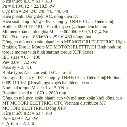
Kích thước IEC = 63 ÷ 180
Pn = 0,18/0,12 ÷ 22/18,5 kW
Cực tính = 2/4, 2/6, 2/8, 4/6, 4/8, 6/8
Kiểu phanh: Dòng điện AC, dòng điện DC
Hiệu suất năng lượng = IE1 Công ty TNHH Châu Thiên Chí||
Hotline: 0909 119 181 || Email: nga.vo@chauthienchi.com
Mô men xoắn danh nghĩa Mn = 0,60/.060 ÷ 99,7/131,4 Nm
Tốc độ quay n = 850/660 ÷ 2930/1460 vòng/phút
Động cơ mô men xoắn phanh cao MT MOTORI ELETTRICI High
Braking Torque Motors MT MOTORI ELETTRICI High braking
torque motors with high starting torque XFP Series
IEC sizes = 63 ÷ 100
Pn= 0.09 ÷ 2.2 kW
Polarity = 2, 4, 6
Brake type: A.C. current, D.C. current
Energy efficiency= IE1 Công ty TNHH Châu Thiên Chí|| Hotline:
0909 119 181 || Email: nga.vo@chauthienchi.com
Nominal torque Mn= 0.3 ÷ 15.9 Nm
Rotation speed n = 870 ÷ 2830 rpm
Động cơ mô men xoắn phanh cao với mô men xoắn khởi động cao
MT MOTORI ELETTRICI CTC Vietnam distributor MT
MOTORI ELETTRICI Dòng XFP
Kích thước IEC = 63 ÷ 100
Pn = 0,09 ÷ 2,2 kW
Cực tính = 2, 4, 6