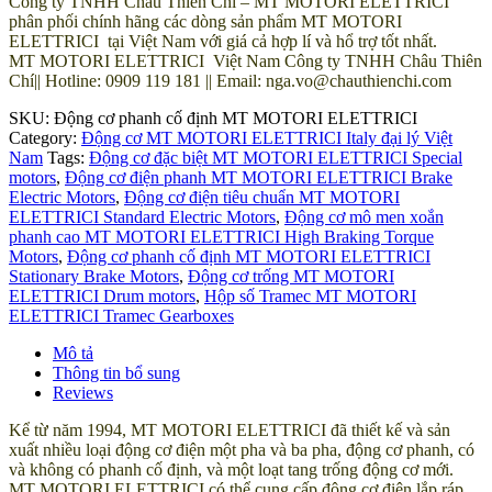
Công ty TNHH Châu Thiên Chí – MT MOTORI ELETTRICI
phân phối chính hãng các dòng sản phẩm MT MOTORI
ELETTRICI tại Việt Nam với giá cả hợp lí và hổ trợ tốt nhất.
MT MOTORI ELETTRICI Việt Nam Công ty TNHH Châu Thiên
Chí|| Hotline: 0909 119 181 || Email: nga.vo@chauthienchi.com
SKU:
Động cơ phanh cố định MT MOTORI ELETTRICI
Category:
Động cơ MT MOTORI ELETTRICI Italy đại lý Việt
Nam
Tags:
Động cơ đặc biệt MT MOTORI ELETTRICI Special
motors
,
Động cơ điện phanh MT MOTORI ELETTRICI Brake
Electric Motors
,
Động cơ điện tiêu chuẩn MT MOTORI
ELETTRICI Standard Electric Motors
,
Động cơ mô men xoắn
phanh cao MT MOTORI ELETTRICI High Braking Torque
Motors
,
Động cơ phanh cố định MT MOTORI ELETTRICI
Stationary Brake Motors
,
Động cơ trống MT MOTORI
ELETTRICI Drum motors
,
Hộp số Tramec MT MOTORI
ELETTRICI Tramec Gearboxes
Mô tả
Thông tin bổ sung
Reviews
Kể từ năm 1994, MT MOTORI ELETTRICI đã thiết kế và sản
xuất nhiều loại động cơ điện một pha và ba pha, động cơ phanh, có
và không có phanh cố định, và một loạt tang trống động cơ mới.
MT MOTORI ELETTRICI có thể cung cấp động cơ điện lắp ráp