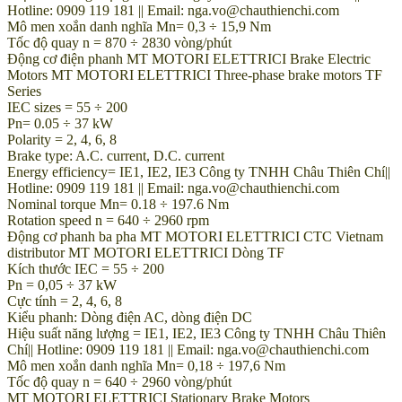
Hotline: 0909 119 181 || Email: nga.vo@chauthienchi.com
Mô men xoắn danh nghĩa Mn= 0,3 ÷ 15,9 Nm
Tốc độ quay n = 870 ÷ 2830 vòng/phút
Động cơ điện phanh MT MOTORI ELETTRICI Brake Electric
Motors MT MOTORI ELETTRICI Three-phase brake motors TF
Series
IEC sizes = 55 ÷ 200
Pn= 0.05 ÷ 37 kW
Polarity = 2, 4, 6, 8
Brake type: A.C. current, D.C. current
Energy efficiency= IE1, IE2, IE3 Công ty TNHH Châu Thiên Chí||
Hotline: 0909 119 181 || Email: nga.vo@chauthienchi.com
Nominal torque Mn= 0.18 ÷ 197.6 Nm
Rotation speed n = 640 ÷ 2960 rpm
Động cơ phanh ba pha MT MOTORI ELETTRICI CTC Vietnam
distributor MT MOTORI ELETTRICI Dòng TF
Kích thước IEC = 55 ÷ 200
Pn = 0,05 ÷ 37 kW
Cực tính = 2, 4, 6, 8
Kiểu phanh: Dòng điện AC, dòng điện DC
Hiệu suất năng lượng = IE1, IE2, IE3 Công ty TNHH Châu Thiên
Chí|| Hotline: 0909 119 181 || Email: nga.vo@chauthienchi.com
Mô men xoắn danh nghĩa Mn= 0,18 ÷ 197,6 Nm
Tốc độ quay n = 640 ÷ 2960 vòng/phút
MT MOTORI ELETTRICI Stationary Brake Motors