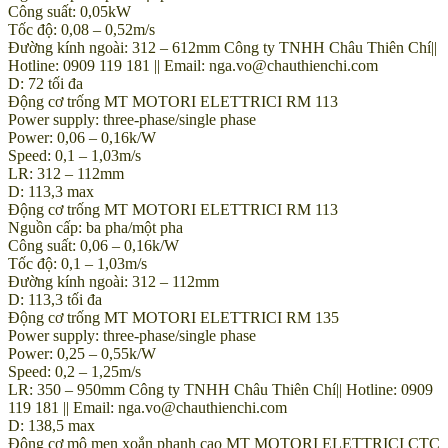
Công suất: 0,05kW
Tốc độ: 0,08 – 0,52m/s
Đường kính ngoài: 312 – 612mm Công ty TNHH Châu Thiên Chí||
Hotline: 0909 119 181 || Email: nga.vo@chauthienchi.com
D: 72 tối đa
Động cơ trống MT MOTORI ELETTRICI RM 113
Power supply: three-phase/single phase
Power: 0,06 – 0,16k/W
Speed: 0,1 – 1,03m/s
LR: 312 – 112mm
D: 113,3 max
Động cơ trống MT MOTORI ELETTRICI RM 113
Nguồn cấp: ba pha/một pha
Công suất: 0,06 – 0,16k/W
Tốc độ: 0,1 – 1,03m/s
Đường kính ngoài: 312 – 112mm
D: 113,3 tối đa
Động cơ trống MT MOTORI ELETTRICI RM 135
Power supply: three-phase/single phase
Power: 0,25 – 0,55k/W
Speed: 0,2 – 1,25m/s
LR: 350 – 950mm Công ty TNHH Châu Thiên Chí|| Hotline: 0909
119 181 || Email: nga.vo@chauthienchi.com
D: 138,5 max
Động cơ mô men xoắn phanh cao MT MOTORI ELETTRICI CTC