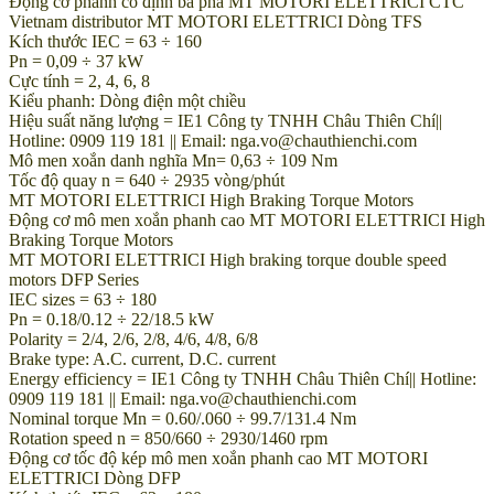
Động cơ phanh cố định ba pha MT MOTORI ELETTRICI CTC
Vietnam distributor MT MOTORI ELETTRICI Dòng TFS
Kích thước IEC = 63 ÷ 160
Pn = 0,09 ÷ 37 kW
Cực tính = 2, 4, 6, 8
Kiểu phanh: Dòng điện một chiều
Hiệu suất năng lượng = IE1 Công ty TNHH Châu Thiên Chí||
Hotline: 0909 119 181 || Email: nga.vo@chauthienchi.com
Mô men xoắn danh nghĩa Mn= 0,63 ÷ 109 Nm
Tốc độ quay n = 640 ÷ 2935 vòng/phút
MT MOTORI ELETTRICI High Braking Torque Motors
Động cơ mô men xoắn phanh cao MT MOTORI ELETTRICI High
Braking Torque Motors
MT MOTORI ELETTRICI High braking torque double speed
motors DFP Series
IEC sizes = 63 ÷ 180
Pn = 0.18/0.12 ÷ 22/18.5 kW
Polarity = 2/4, 2/6, 2/8, 4/6, 4/8, 6/8
Brake type: A.C. current, D.C. current
Energy efficiency = IE1 Công ty TNHH Châu Thiên Chí|| Hotline:
0909 119 181 || Email: nga.vo@chauthienchi.com
Nominal torque Mn = 0.60/.060 ÷ 99.7/131.4 Nm
Rotation speed n = 850/660 ÷ 2930/1460 rpm
Động cơ tốc độ kép mô men xoắn phanh cao MT MOTORI
ELETTRICI Dòng DFP