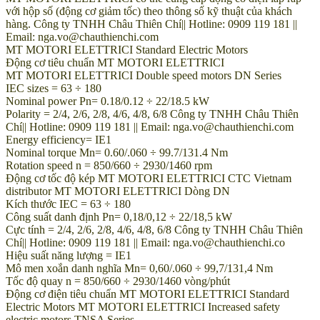
với hộp số (động cơ giảm tốc) theo thông số kỹ thuật của khách
hàng. Công ty TNHH Châu Thiên Chí|| Hotline: 0909 119 181 ||
Email: nga.vo@chauthienchi.com
MT MOTORI ELETTRICI Standard Electric Motors
Động cơ tiêu chuẩn MT MOTORI ELETTRICI
MT MOTORI ELETTRICI Double speed motors DN Series
IEC sizes = 63 ÷ 180
Nominal power Pn= 0.18/0.12 ÷ 22/18.5 kW
Polarity = 2/4, 2/6, 2/8, 4/6, 4/8, 6/8 Công ty TNHH Châu Thiên
Chí|| Hotline: 0909 119 181 || Email: nga.vo@chauthienchi.com
Energy efficiency= IE1
Nominal torque Mn= 0.60/.060 ÷ 99.7/131.4 Nm
Rotation speed n = 850/660 ÷ 2930/1460 rpm
Động cơ tốc độ kép MT MOTORI ELETTRICI CTC Vietnam
distributor MT MOTORI ELETTRICI Dòng DN
Kích thước IEC = 63 ÷ 180
Công suất danh định Pn= 0,18/0,12 ÷ 22/18,5 kW
Cực tính = 2/4, 2/6, 2/8, 4/6, 4/8, 6/8 Công ty TNHH Châu Thiên
Chí|| Hotline: 0909 119 181 || Email: nga.vo@chauthienchi.co
Hiệu suất năng lượng = IE1
Mô men xoắn danh nghĩa Mn= 0,60/.060 ÷ 99,7/131,4 Nm
Tốc độ quay n = 850/660 ÷ 2930/1460 vòng/phút
Động cơ điện tiêu chuẩn MT MOTORI ELETTRICI Standard
Electric Motors MT MOTORI ELETTRICI Increased safety
electric motors TNSA Series