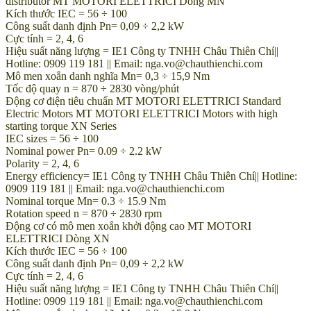
distributor MT MOTORI ELETTRICI Dòng MN
Kích thước IEC = 56 ÷ 100
Công suất danh định Pn= 0,09 ÷ 2,2 kW
Cực tính = 2, 4, 6
Hiệu suất năng lượng = IE1 Công ty TNHH Châu Thiên Chí||
Hotline: 0909 119 181 || Email: nga.vo@chauthienchi.com
Mô men xoắn danh nghĩa Mn= 0,3 ÷ 15,9 Nm
Tốc độ quay n = 870 ÷ 2830 vòng/phút
Động cơ điện tiêu chuẩn MT MOTORI ELETTRICI Standard
Electric Motors MT MOTORI ELETTRICI Motors with high
starting torque XN Series
IEC sizes = 56 ÷ 100
Nominal power Pn= 0.09 ÷ 2.2 kW
Polarity = 2, 4, 6
Energy efficiency= IE1 Công ty TNHH Châu Thiên Chí|| Hotline:
0909 119 181 || Email: nga.vo@chauthienchi.com
Nominal torque Mn= 0.3 ÷ 15.9 Nm
Rotation speed n = 870 ÷ 2830 rpm
Động cơ có mô men xoắn khởi động cao MT MOTORI
ELETTRICI Dòng XN
Kích thước IEC = 56 ÷ 100
Công suất danh định Pn= 0,09 ÷ 2,2 kW
Cực tính = 2, 4, 6
Hiệu suất năng lượng = IE1 Công ty TNHH Châu Thiên Chí||
Hotline: 0909 119 181 || Email: nga.vo@chauthienchi.com