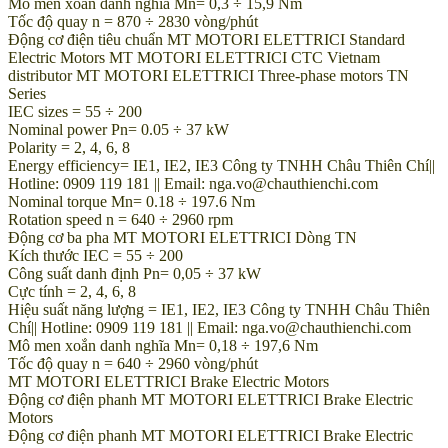
Mô men xoắn danh nghĩa Mn= 0,3 ÷ 15,9 Nm
Tốc độ quay n = 870 ÷ 2830 vòng/phút
Động cơ điện tiêu chuẩn MT MOTORI ELETTRICI Standard
Electric Motors MT MOTORI ELETTRICI CTC Vietnam
distributor MT MOTORI ELETTRICI Three-phase motors TN
Series
IEC sizes = 55 ÷ 200
Nominal power Pn= 0.05 ÷ 37 kW
Polarity = 2, 4, 6, 8
Energy efficiency= IE1, IE2, IE3 Công ty TNHH Châu Thiên Chí||
Hotline: 0909 119 181 || Email: nga.vo@chauthienchi.com
Nominal torque Mn= 0.18 ÷ 197.6 Nm
Rotation speed n = 640 ÷ 2960 rpm
Động cơ ba pha MT MOTORI ELETTRICI Dòng TN
Kích thước IEC = 55 ÷ 200
Công suất danh định Pn= 0,05 ÷ 37 kW
Cực tính = 2, 4, 6, 8
Hiệu suất năng lượng = IE1, IE2, IE3 Công ty TNHH Châu Thiên
Chí|| Hotline: 0909 119 181 || Email: nga.vo@chauthienchi.com
Mô men xoắn danh nghĩa Mn= 0,18 ÷ 197,6 Nm
Tốc độ quay n = 640 ÷ 2960 vòng/phút
MT MOTORI ELETTRICI Brake Electric Motors
Động cơ điện phanh MT MOTORI ELETTRICI Brake Electric
Motors
Động cơ điện phanh MT MOTORI ELETTRICI Brake Electric