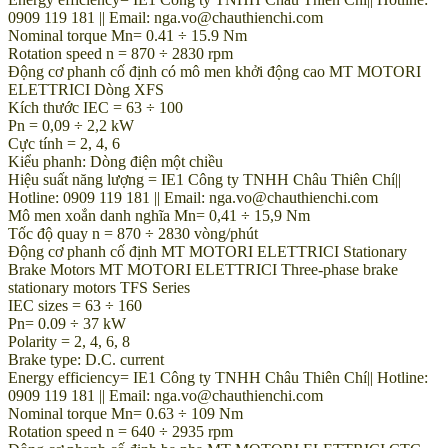
0909 119 181 || Email: nga.vo@chauthienchi.com
Nominal torque Mn= 0.41 ÷ 15.9 Nm
Rotation speed n = 870 ÷ 2830 rpm
Động cơ phanh cố định có mô men khởi động cao MT MOTORI
ELETTRICI Dòng XFS
Kích thước IEC = 63 ÷ 100
Pn = 0,09 ÷ 2,2 kW
Cực tính = 2, 4, 6
Kiểu phanh: Dòng điện một chiều
Hiệu suất năng lượng = IE1 Công ty TNHH Châu Thiên Chí||
Hotline: 0909 119 181 || Email: nga.vo@chauthienchi.com
Mô men xoắn danh nghĩa Mn= 0,41 ÷ 15,9 Nm
Tốc độ quay n = 870 ÷ 2830 vòng/phút
Động cơ phanh cố định MT MOTORI ELETTRICI Stationary
Brake Motors MT MOTORI ELETTRICI Three-phase brake
stationary motors TFS Series
IEC sizes = 63 ÷ 160
Pn= 0.09 ÷ 37 kW
Polarity = 2, 4, 6, 8
Brake type: D.C. current
Energy efficiency= IE1 Công ty TNHH Châu Thiên Chí|| Hotline:
0909 119 181 || Email: nga.vo@chauthienchi.com
Nominal torque Mn= 0.63 ÷ 109 Nm
Rotation speed n = 640 ÷ 2935 rpm