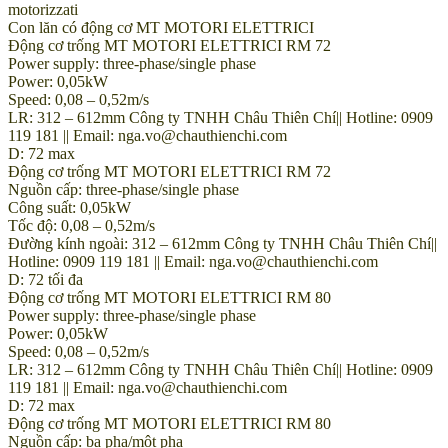
motorizzati
Con lăn có động cơ MT MOTORI ELETTRICI
Động cơ trống MT MOTORI ELETTRICI RM 72
Power supply: three-phase/single phase
Power: 0,05kW
Speed: 0,08 – 0,52m/s
LR: 312 – 612mm Công ty TNHH Châu Thiên Chí|| Hotline: 0909
119 181 || Email: nga.vo@chauthienchi.com
D: 72 max
Động cơ trống MT MOTORI ELETTRICI RM 72
Nguồn cấp: three-phase/single phase
Công suất: 0,05kW
Tốc độ: 0,08 – 0,52m/s
Đường kính ngoài: 312 – 612mm Công ty TNHH Châu Thiên Chí||
Hotline: 0909 119 181 || Email: nga.vo@chauthienchi.com
D: 72 tối đa
Động cơ trống MT MOTORI ELETTRICI RM 80
Power supply: three-phase/single phase
Power: 0,05kW
Speed: 0,08 – 0,52m/s
LR: 312 – 612mm Công ty TNHH Châu Thiên Chí|| Hotline: 0909
119 181 || Email: nga.vo@chauthienchi.com
D: 72 max
Động cơ trống MT MOTORI ELETTRICI RM 80
Nguồn cấp: ba pha/một pha