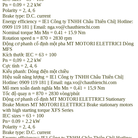
Pn = 0.09 ÷ 2.2 kW
Polarity = 2, 4, 6
Brake type: D.C. current
Energy efficiency = IE1 Công ty TNHH Châu Thiên Chí|| Hotline:
0909 119 181 || Email: nga.vo@chauthienchi.com
Nominal torque Mn Mn = 0.41 ÷ 15.9 Nm
Rotation speed n = 870 ÷ 2830 rpm
Động cơ phanh cố định một pha MT MOTORI ELETTRICI Dòng
MFS
Kích thước IEC = 63 ÷ 100
Pn = 0,09 ÷ 2,2 kW
Cực tính = 2, 4, 6
Kiểu phanh: Dòng điện một chiều
Hiệu suất năng lượng = IE1 Công ty TNHH Châu Thiên Chí||
Hotline: 0909 119 181 || Email: nga.vo@chauthienchi.com
Mô men xoắn danh nghĩa Mn Mn = 0,41 ÷ 15,9 Nm
Tốc độ quay n = 870 ÷ 2830 vòng/phút
Động cơ phanh cố định MT MOTORI ELETTRICI Stationary
Brake Motors MT MOTORI ELETTRICI Brake stationary motors
with high starting torque XFS Series
IEC sizes = 63 ÷ 100
Pn= 0.09 ÷ 2.2 kW
Polarity = 2, 4, 6
Brake type: D.C. current
Energy efficiency= IE1 Công ty TNHH Châu Thiên Chí|| Hotline: