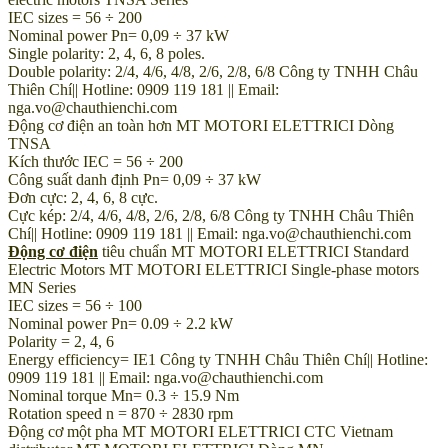
IEC sizes = 56 ÷ 200
Nominal power Pn= 0,09 ÷ 37 kW
Single polarity: 2, 4, 6, 8 poles.
Double polarity: 2/4, 4/6, 4/8, 2/6, 2/8, 6/8 Công ty TNHH Châu
Thiên Chí|| Hotline: 0909 119 181 || Email:
nga.vo@chauthienchi.com
Động cơ điện an toàn hơn MT MOTORI ELETTRICI Dòng
TNSA
Kích thước IEC = 56 ÷ 200
Công suất danh định Pn= 0,09 ÷ 37 kW
Đơn cực: 2, 4, 6, 8 cực.
Cực kép: 2/4, 4/6, 4/8, 2/6, 2/8, 6/8 Công ty TNHH Châu Thiên
Chí|| Hotline: 0909 119 181 || Email: nga.vo@chauthienchi.com
Động cơ điện
tiêu chuẩn MT MOTORI ELETTRICI Standard
Electric Motors MT MOTORI ELETTRICI Single-phase motors
MN Series
IEC sizes = 56 ÷ 100
Nominal power Pn= 0.09 ÷ 2.2 kW
Polarity = 2, 4, 6
Energy efficiency= IE1 Công ty TNHH Châu Thiên Chí|| Hotline:
0909 119 181 || Email: nga.vo@chauthienchi.com
Nominal torque Mn= 0.3 ÷ 15.9 Nm
Rotation speed n = 870 ÷ 2830 rpm
Động cơ một pha MT MOTORI ELETTRICI CTC Vietnam