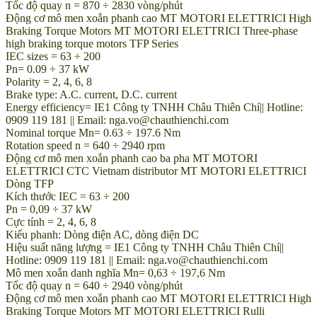
Tốc độ quay n = 870 ÷ 2830 vòng/phút
Động cơ mô men xoắn phanh cao MT MOTORI ELETTRICI High
Braking Torque Motors MT MOTORI ELETTRICI Three-phase
high braking torque motors TFP Series
IEC sizes = 63 ÷ 200
Pn= 0.09 ÷ 37 kW
Polarity = 2, 4, 6, 8
Brake type: A.C. current, D.C. current
Energy efficiency= IE1 Công ty TNHH Châu Thiên Chí|| Hotline:
0909 119 181 || Email: nga.vo@chauthienchi.com
Nominal torque Mn= 0.63 ÷ 197.6 Nm
Rotation speed n = 640 ÷ 2940 rpm
Động cơ mô men xoắn phanh cao ba pha MT MOTORI
ELETTRICI CTC Vietnam distributor MT MOTORI ELETTRICI
Dòng TFP
Kích thước IEC = 63 ÷ 200
Pn = 0,09 ÷ 37 kW
Cực tính = 2, 4, 6, 8
Kiểu phanh: Dòng điện AC, dòng điện DC
Hiệu suất năng lượng = IE1 Công ty TNHH Châu Thiên Chí||
Hotline: 0909 119 181 || Email: nga.vo@chauthienchi.com
Mô men xoắn danh nghĩa Mn= 0,63 ÷ 197,6 Nm
Tốc độ quay n = 640 ÷ 2940 vòng/phút
Động cơ mô men xoắn phanh cao MT MOTORI ELETTRICI High
Braking Torque Motors MT MOTORI ELETTRICI Rulli