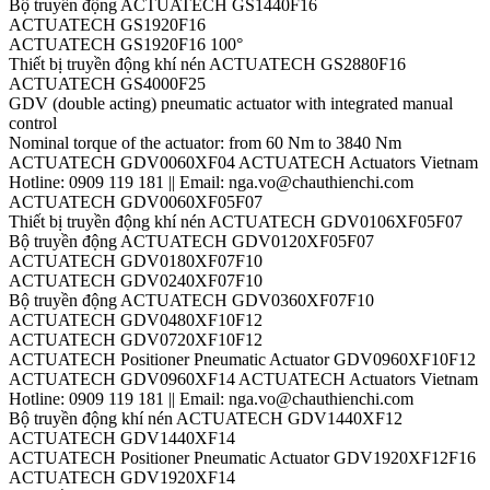
Bộ truyền động ACTUATECH GS1440F16
ACTUATECH GS1920F16
ACTUATECH GS1920F16 100°
Thiết bị truyền động khí nén ACTUATECH GS2880F16
ACTUATECH GS4000F25
GDV (double acting) pneumatic actuator with integrated manual
control
Nominal torque of the actuator: from 60 Nm to 3840 Nm
ACTUATECH GDV0060XF04 ACTUATECH Actuators Vietnam
Hotline: 0909 119 181 || Email: nga.vo@chauthienchi.com
ACTUATECH GDV0060XF05F07
Thiết bị truyền động khí nén ACTUATECH GDV0106XF05F07
Bộ truyền động ACTUATECH GDV0120XF05F07
ACTUATECH GDV0180XF07F10
ACTUATECH GDV0240XF07F10
Bộ truyền động ACTUATECH GDV0360XF07F10
ACTUATECH GDV0480XF10F12
ACTUATECH GDV0720XF10F12
ACTUATECH Positioner Pneumatic Actuator GDV0960XF10F12
ACTUATECH GDV0960XF14 ACTUATECH Actuators Vietnam
Hotline: 0909 119 181 || Email: nga.vo@chauthienchi.com
Bộ truyền động khí nén ACTUATECH GDV1440XF12
ACTUATECH GDV1440XF14
ACTUATECH Positioner Pneumatic Actuator GDV1920XF12F16
ACTUATECH GDV1920XF14