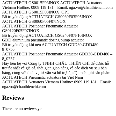
ACTUATECH GS0015F03INOX ACTUATECH Actuators
Vietnam Hotline: 0909 119 181 || Email: nga.vo@chauthienchi.com
ACTUATECH GS0015F03INOX_OPT
Bộ truyền động ACTUATECH GS0030F03F05INOX
ACTUATECH GS0060F05F07INOX
ACTUATECH Positioner Pneumatic Actuator
GS0120F05F07INOX
Bộ truyền động ACTUATECH GS0240F07F10INOX
GDD aluminium pneumatic dosing pump actuator
Bộ truyền động khí nén ACTUATECH GDD30-GDD480 –
8_0756
ACTUATECH Positioner Pneumatic Actuator GDD30-GDD480 –
8_0757
Hãy liên hệ với Công ty TNHH CHÂU THIÊN CHÍ để được hỗ
trợ tốt nhất về giá cả, thời gian giao hàng và các dịch vụ sau bán
hàng, cùng với dịch vụ tư vấn và hỗ trợ lắp đặt miễn phí sản phẩm
ACTUATECH Pneumatic actuators tại Việt Nam
ACTUATECH Actuators Vietnam Hotline: 0909 119 181 || Email:
nga.vo@chauthienchi.com
Reviews
There are no reviews yet.