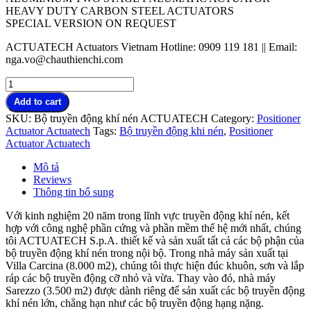
HEAVY DUTY CARBON STEEL ACTUATORS
SPECIAL VERSION ON REQUEST
ACTUATECH Actuators Vietnam Hotline: 0909 119 181 || Email:
nga.vo@chauthienchi.com
Bộ
truyền
Add to cart
động
SKU:
Bộ truyền động khí nén ACTUATECH
Category:
Positioner
khí
Actuator Actuatech
Tags:
Bộ truyền động khi nén
,
Positioner
nén
Actuator Actuatech
ACTUATECH
quantity
Mô tả
Reviews
Thông tin bổ sung
Với kinh nghiệm 20 năm trong lĩnh vực truyền động khí nén, kết
hợp với công nghệ phần cứng và phần mềm thế hệ mới nhất, chúng
tôi ACTUATECH S.p.A. thiết kế và sản xuất tất cả các bộ phận của
bộ truyền động khí nén trong nội bộ. Trong nhà máy sản xuất tại
Villa Carcina (8.000 m2), chúng tôi thực hiện đúc khuôn, sơn và lắp
ráp các bộ truyền động cỡ nhỏ và vừa. Thay vào đó, nhà máy
Sarezzo (3.500 m2) được dành riêng để sản xuất các bộ truyền động
khí nén lớn, chẳng hạn như các bộ truyền động hạng nặng.