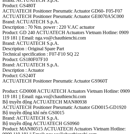
Brand: ACTUATECH S.p.A.
Product: GS480T
ACTUATECH Positioner Pneumatic Actuator GD60- F05-F07
ACTUATECH Positioner Pneumatic Actuator GE0070A5C000
Brand: ACTUATECH S.p.A.
Description : 70 Nm. power : 220 V.AC actuator
Product: GD 240 ACTUATECH Actuators Vietnam Hotline: 0909
119 181 || Email: nga.vo@chauthienchi.com
Brand: ACTUATECH S.p.A.
Description : Original Spare Part
Technical specification : F07-F10 SQ 22
Product: GS180F07F10
Brand: ACTUATECH S.p.A.
Description : Actuator
Product: GS240T
ACTUATECH Positioner Pneumatic Actuator GS960T
Product: GD0008 ACTUATECH Actuators Vietnam Hotline: 0909
119 181 || Email: nga.vo@chauthienchi.com
Bộ truyền động ACTUATECH MAN80938
ACTUATECH Positioner Pneumatic Actuator GD0015-GD1920
Bộ truyền động khí nén GS0015
Brand: ACTUATECH S.p.A.
Bộ truyền động ACTUATECH GS0960
Product: MAN80515 ACTUATECH Actuators Vietnam Hotline: