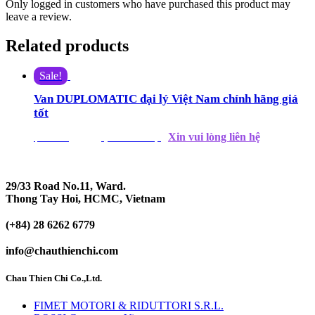
Only logged in customers who have purchased this product may
leave a review.
Related products
Sale!
Van DUPLOMATIC đại lý Việt Nam chính hãng giá
tốt
Xin vui lòng liên hệ
$
890.00
$
872.00
(Giá tham khảo)
29/33 Road No.11, Ward.
Thong Tay Hoi, HCMC, Vietnam
(+84) 28 6262 6779
info@chauthienchi.com
Chau Thien Chi Co.,Ltd.
FIMET MOTORI & RIDUTTORI S.R.L.