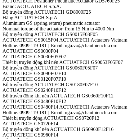
ACTUATECH Positioner Pneumatic Actuator GD5760F25
Brand: ACTUATECH S.p.A.
Bộ truyền động ACTUATECH GD8000F25
Hãng ACTUATECH S.p.A.
Aluminium GS (spring return) pneumatic actuator
Nominal torque of the actuator: from 15 Nm to 4000 Nm
Bộ truyền động ACTUATECH GS0015F03F05
ACTUATECH GS0015F04 ACTUATECH Actuators Vietnam
Hotline: 0909 119 181 || Email: nga.vo@chauthienchi.com
ACTUATECH GS0030F04
ACTUATECH GS0030F05F07
Thiết bị truyền động khí nén ACTUATECH GS0053F05F07
Bộ truyền động ACTUATECH GS0060F05F07
ACTUATECH GS0090F07F10
ACTUATECH GS0120F07F10
Bộ truyền động ACTUATECH GS0180F07F10
ACTUATECH GS0240F10F12
Bộ truyền động khí nén ACTUATECH GS0360F10F12
ACTUATECH GS0480F10F12
ACTUATECH GS0480F14 ACTUATECH Actuators Vietnam
Hotline: 0909 119 181 || Email: nga.vo@chauthienchi.com
Thiết bị truyền động ACTUATECH GS0720F12
ACTUATECH GS0720F14
Bộ truyền động khí nén ACTUATECH GS0960F12F16
ACTUATECH GS0960F14