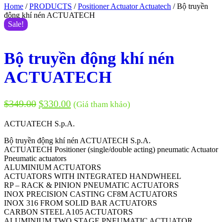
Home
/
PRODUCTS
/
Positioner Actuator Actuatech
/ Bộ truyền
động khí nén ACTUATECH
Sale!
Bộ truyền động khí nén
ACTUATECH
$
349.00
$
330.00
(Giá tham khảo)
ACTUATECH S.p.A.
Bộ truyền động khí nén ACTUATECH S.p.A.
ACTUATECH Positioner (single/double acting) pneumatic Actuator
Pneumatic actuators
ALUMINIUM ACTUATORS
ACTUATORS WITH INTEGRATED HANDWHEEL
RP – RACK & PINION PNEUMATIC ACTUATORS
INOX PRECISION CASTING CF8M ACTUATORS
INOX 316 FROM SOLID BAR ACTUATORS
CARBON STEEL A105 ACTUATORS
ALUMINIUM TWO STAGE PNEUMATIC ACTUATOR