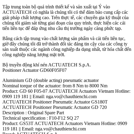
Tập trung toàn bộ quá trình thiết kế và sản xuất tại Ý vào
ACTUATECH có nghĩa là chúng tôi có thể đảm bảo cung cấp các
giải pháp chất lượng cao. Trên thực tế, các chuyên gia kỹ thuật của
chúng tôi giám sát từng giai đoạn của quy trình, thực hiện các cải
tiến liên tục để đáp ứng nhu cầu thị trường ngày càng phức tạp.
Bằng cách tập trung vào chất lượng sản phẩm và cải tiến liên tục,
giờ đây chúng tôi đã trở thành đối tác đáng tin cậy của các công ty
sản xuất thuộc các ngành công nghiệp đa dạng nhất, từ hóa chất đến
công nghiệp năng lượng mặt trời.
Bộ truyền động khí nén ACTUATECH S.p.A.
Positioner Actuator GD60F05F07
Aluminium GD (double acting) pneumatic actuator
Nominal torque of the actuator: from 8 Nm to 8000 Nm
Product: GD 60 F05-07 ACTUATECH Actuators Vietnam Hotline:
0909 119 181 || Email: nga.vo@chauthienchi.com
ACTUATECH Positioner Pneumatic Actuator GS180T
ACTUATECH Positioner Pneumatic Actuator GD 720
Description : Original Spare Part
Technical specification : F10-F12 SQ 27
Product: GS53T ACTUATECH Actuators Vietnam Hotline: 0909
119 181 || Email: nga.vo@chauthienchi.com