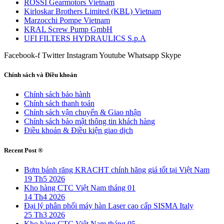
ROSSI Gearmotors Vietnam
Kirloskar Brothers Limited (KBL) Vietnam
Marzocchi Pompe Vietnam
KRAL Screw Pump GmbH
UFI FILTERS HYDRAULICS S.p.A
Facebook-f
Twitter
Instagram
Youtube
Whatsapp
Skype
Chính sách và Điều khoản
Chính sách bảo hành
Chính sách thanh toán
Chính sách vận chuyển & Giao nhận
Chính sách bảo mật thông tin khách hàng
Điều khoản & Điều kiện giao dịch
Recent Post ®
Bơm bánh răng KRACHT chính hãng giá tốt tại Việt Nam
19 Th5 2026
Kho hàng CTC Việt Nam tháng 01
14 Th4 2026
Đại lý phân phối máy hàn Laser cao cấp SISMA Italy
25 Th3 2026
Kho hàng CTC Việt Nam tháng 05