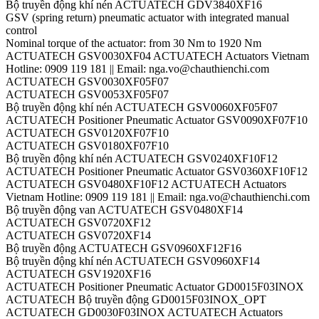
Bộ truyền động khí nén ACTUATECH GDV3840XF16
GSV (spring return) pneumatic actuator with integrated manual
control
Nominal torque of the actuator: from 30 Nm to 1920 Nm
ACTUATECH GSV0030XF04 ACTUATECH Actuators Vietnam
Hotline: 0909 119 181 || Email: nga.vo@chauthienchi.com
ACTUATECH GSV0030XF05F07
ACTUATECH GSV0053XF05F07
Bộ truyền động khí nén ACTUATECH GSV0060XF05F07
ACTUATECH Positioner Pneumatic Actuator GSV0090XF07F10
ACTUATECH GSV0120XF07F10
ACTUATECH GSV0180XF07F10
Bộ truyền động khí nén ACTUATECH GSV0240XF10F12
ACTUATECH Positioner Pneumatic Actuator GSV0360XF10F12
ACTUATECH GSV0480XF10F12 ACTUATECH Actuators
Vietnam Hotline: 0909 119 181 || Email: nga.vo@chauthienchi.com
Bộ truyền động van ACTUATECH GSV0480XF14
ACTUATECH GSV0720XF12
ACTUATECH GSV0720XF14
Bộ truyền động ACTUATECH GSV0960XF12F16
Bộ truyền động khí nén ACTUATECH GSV0960XF14
ACTUATECH GSV1920XF16
ACTUATECH Positioner Pneumatic Actuator GD0015F03INOX
ACTUATECH Bộ truyền động GD0015F03INOX_OPT
ACTUATECH GD0030F03INOX ACTUATECH Actuators