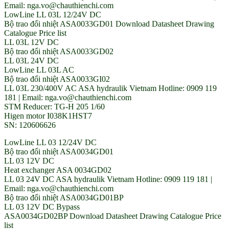
Email: nga.vo@chauthienchi.com
LowLine LL 03L 12/24V DC
Bộ trao đổi nhiệt ASA0033GD01 Download Datasheet Drawing
Catalogue Price list
LL 03L 12V DC
Bộ trao đổi nhiệt ASA0033GD02
LL 03L 24V DC
LowLine LL 03L AC
Bộ trao đổi nhiệt ASA0033GI02
LL 03L 230/400V AC ASA hydraulik Vietnam Hotline: 0909 119
181 | Email: nga.vo@chauthienchi.com
STM Reducer: TG-H 205 1/60
Higen motor I038K1HST7
SN: 120606626
LowLine LL 03 12/24V DC
Bộ trao đổi nhiệt ASA0034GD01
LL 03 12V DC
Heat exchanger ASA 0034GD02
LL 03 24V DC ASA hydraulik Vietnam Hotline: 0909 119 181 |
Email: nga.vo@chauthienchi.com
Bộ trao đổi nhiệt ASA0034GD01BP
LL 03 12V DC Bypass
ASA0034GD02BP Download Datasheet Drawing Catalogue Price
list