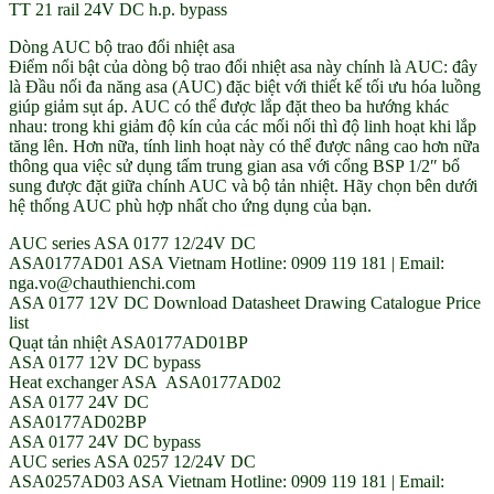
TT 21 rail 24V DC h.p. bypass
Dòng AUC bộ trao đổi nhiệt asa
Điểm nổi bật của dòng bộ trao đổi nhiệt asa này chính là AUC: đây
là Đầu nối đa năng asa (AUC) đặc biệt với thiết kế tối ưu hóa luồng
giúp giảm sụt áp. AUC có thể được lắp đặt theo ba hướng khác
nhau: trong khi giảm độ kín của các mối nối thì độ linh hoạt khi lắp
tăng lên. Hơn nữa, tính linh hoạt này có thể được nâng cao hơn nữa
thông qua việc sử dụng tấm trung gian asa với cổng BSP 1/2″ bổ
sung được đặt giữa chính AUC và bộ tản nhiệt. Hãy chọn bên dưới
hệ thống AUC phù hợp nhất cho ứng dụng của bạn.
AUC series ASA 0177 12/24V DC
ASA0177AD01 ASA Vietnam Hotline: 0909 119 181 | Email:
nga.vo@chauthienchi.com
ASA 0177 12V DC Download Datasheet Drawing Catalogue Price
list
Quạt tản nhiệt ASA0177AD01BP
ASA 0177 12V DC bypass
Heat exchanger ASA ASA0177AD02
ASA 0177 24V DC
ASA0177AD02BP
ASA 0177 24V DC bypass
AUC series ASA 0257 12/24V DC
ASA0257AD03 ASA Vietnam Hotline: 0909 119 181 | Email: