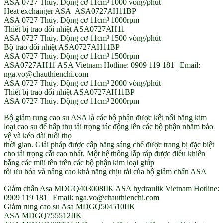
ASA 0727 Thủy. Động cơ 11cm³ 1000 vòng/phút
Heat exchanger ASA ASA0727AH11BP
ASA 0727 Thủy. Động cơ 11cm³ 1000rpm
Thiết bị trao đổi nhiệt ASA0727AH11
ASA 0727 Thủy. Động cơ 11cm³ 1500 vòng/phút
Bộ trao đổi nhiệt ASA0727AH11BP
ASA 0727 Thủy. Động cơ 11cm³ 1500rpm
ASA0727AH11 ASA Vietnam Hotline: 0909 119 181 | Email:
nga.vo@chauthienchi.com
ASA 0727 Thủy. Động cơ 11cm³ 2000 vòng/phút
Thiết bị trao đổi nhiệt ASA0727AH11BP
ASA 0727 Thủy. Động cơ 11cm³ 2000rpm
Bộ giảm rung cao su ASA là các bộ phận được kết nối bằng kim
loại cao su để hấp thụ tải trọng tác động lên các bộ phận nhằm bảo
vệ và kéo dài tuổi thọ
thời gian. Giải pháp được cấp bằng sáng chế được trang bị đặc biệt
cho tải trọng cắt cao nhất. Một hệ thống lắp ráp được điều khiển
bằng các mũi tên trên các bộ phận kim loại giúp
tối ưu hóa và nâng cao khả năng chịu tải của bộ giảm chấn ASA
Giảm chấn Asa MDGQ403008IIK ASA hydraulik Vietnam Hotline:
0909 119 181 | Email: nga.vo@chauthienchi.com
Giảm rung cao su Asa MDGQ504510IIK
ASA MDGQ755512IIK