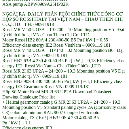
ASA pump ABPW0909A25HP02K
NGOÀI RA, ĐẠI LÝ PHÂN PHỐI CHÍNH THỨC ĐỘNG CỢ
HỘP SỐ ROSSI ITALY TẠI VIỆT NAM – CHAU THIEN CHI
CO.,LTD – LH: 0909119181
Rossi MR V 50 UO3A – 19×200 – 10 Mounting position V5 Đại
lý chính thức tại VN- Chau Thien Chi Co.,LTD
Motor Rossi HB2 80A 4 230.400-50 B5 Pn [ kW ] = 0,55
Efficiency class energy IE2 Rossi VietNam – 0909.119.181
Rossi MR V 40 UO3A – 11×140 – 32 Mounting position B6 Đại
lý chính thức tại VN- 0909.119.181
Rossi HB2 63B 4 230.400-50 B5 Pn [ kW ] = 0,18 Efficiency class
energy IE2 Rossi VietNam – ChauThienChiCo.,LTD
Rossi MR 2I 63 UP2A – 24×200 – 19.3 Mounting position V5 Đại
lý chính thức tại VN- 0909.119.181
Rossi HB3 90S 4 230.400-50 B5 Pn [ kW ] = 1,1 Efficiency class
energy IE3 Gearmotor Rossi VN- 0909.119.181
Hộp Số Motor Rossi MR 2I 63 UP2A Download Datasheet
Drawing Catalogue Price list
+ Helical gearmotor catalog G MR 2I 63 UP2A – 24×200 – 19.3
Mounting position V5 Standard painting cycle 2A (Corrosivity class
C3) colour aluminium RAL 9007 Coupled with motor
Motor catalog TX ( ErP ) HB3 90S 4 230.400-50 B5
Pn [ kW ] = 1,1
Efficiency class energy IE3