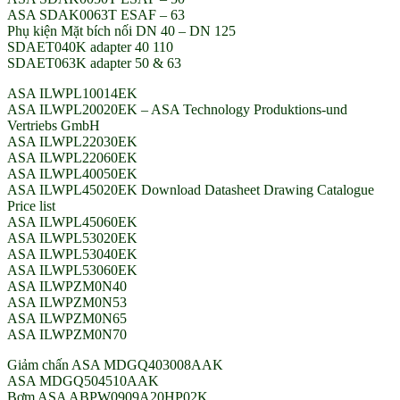
ASA SDAK0063T ESAF – 63
Phụ kiện Mặt bích nối DN 40 – DN 125
SDAET040K adapter 40 110
SDAET063K adapter 50 & 63
ASA ILWPL10014EK
ASA ILWPL20020EK – ASA Technology Produktions-und
Vertriebs GmbH
ASA ILWPL22030EK
ASA ILWPL22060EK
ASA ILWPL40050EK
ASA ILWPL45020EK Download Datasheet Drawing Catalogue
Price list
ASA ILWPL45060EK
ASA ILWPL53020EK
ASA ILWPL53040EK
ASA ILWPL53060EK
ASA ILWPZM0N40
ASA ILWPZM0N53
ASA ILWPZM0N65
ASA ILWPZM0N70
Giảm chấn ASA MDGQ403008AAK
ASA MDGQ504510AAK
Bơm ASA ABPW0909A20HP02K