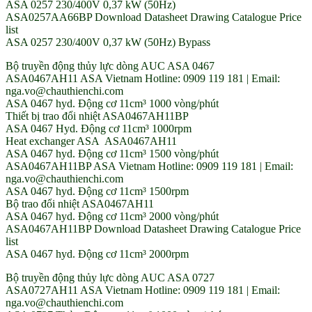
ASA 0257 230/400V 0,37 kW (50Hz)
ASA0257AA66BP Download Datasheet Drawing Catalogue Price
list
ASA 0257 230/400V 0,37 kW (50Hz) Bypass
Bộ truyền động thủy lực dòng AUC ASA 0467
ASA0467AH11 ASA Vietnam Hotline: 0909 119 181 | Email:
nga.vo@chauthienchi.com
ASA 0467 hyd. Động cơ 11cm³ 1000 vòng/phút
Thiết bị trao đổi nhiệt ASA0467AH11BP
ASA 0467 Hyd. Động cơ 11cm³ 1000rpm
Heat exchanger ASA ASA0467AH11
ASA 0467 hyd. Động cơ 11cm³ 1500 vòng/phút
ASA0467AH11BP ASA Vietnam Hotline: 0909 119 181 | Email:
nga.vo@chauthienchi.com
ASA 0467 hyd. Động cơ 11cm³ 1500rpm
Bộ trao đổi nhiệt ASA0467AH11
ASA 0467 hyd. Động cơ 11cm³ 2000 vòng/phút
ASA0467AH11BP Download Datasheet Drawing Catalogue Price
list
ASA 0467 hyd. Động cơ 11cm³ 2000rpm
Bộ truyền động thủy lực dòng AUC ASA 0727
ASA0727AH11 ASA Vietnam Hotline: 0909 119 181 | Email:
nga.vo@chauthienchi.com