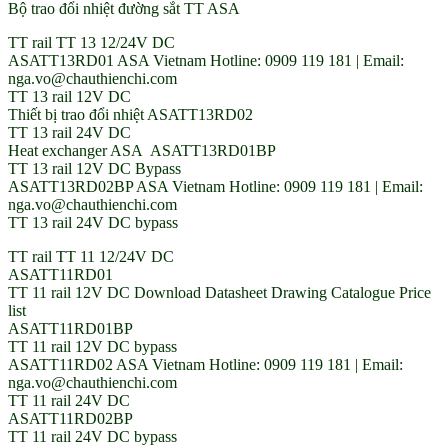
Bộ trao đổi nhiệt đường sắt TT ASA
TT rail TT 13 12/24V DC
ASATT13RD01 ASA Vietnam Hotline: 0909 119 181 | Email:
nga.vo@chauthienchi.com
TT 13 rail 12V DC
Thiết bị trao đổi nhiệt ASATT13RD02
TT 13 rail 24V DC
Heat exchanger ASA ASATT13RD01BP
TT 13 rail 12V DC Bypass
ASATT13RD02BP ASA Vietnam Hotline: 0909 119 181 | Email:
nga.vo@chauthienchi.com
TT 13 rail 24V DC bypass
TT rail TT 11 12/24V DC
ASATT11RD01
TT 11 rail 12V DC Download Datasheet Drawing Catalogue Price
list
ASATT11RD01BP
TT 11 rail 12V DC bypass
ASATT11RD02 ASA Vietnam Hotline: 0909 119 181 | Email:
nga.vo@chauthienchi.com
TT 11 rail 24V DC
ASATT11RD02BP
TT 11 rail 24V DC bypass