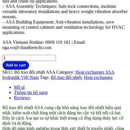
fuel and crude oil applications.
– ASA Assembly Techniques: Safe-lock connections, modular
versatile laboratory installations and heavy weight vibration absorber
mounts.
– ASA Building Equipment: Anti-vibration installations, save
mounting of control cabinets and ventilation technology for HVAC
applications.
ASA Vietnam Hotline: 0909 119 181 | Email:
nga.vo@chauthienchi.com
Bộ
trao
Add to cart
đổi
SKU:
Bộ trao đổi nhiệt ASA
Category:
Heat exchanger ASA
nhiệt
hydraulik Việt Nam
Tags:
Bộ trao đổi nhiệt
,
Heat exchanger
ASA
Hydraulik
Mô tả
Technology
Thông tin bổ sung
quantity
Reviews
Bộ trao đổi nhiệt ASA cung cấp khả năng trao đổi nhiệt hiệu quả
nhất, kiểm soát chất lỏng một cách đáng tin cậy và kết nối cả hai.
Đây là cách Asa tạo ra sự khác biệt trong cả ứng dụng thủy lực cố
định và di động.
Hơn 40 năm kinh nghiệm trong lĩnh vực thiết bị truyền nhiệt, công