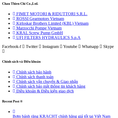
Chau Thien Chi Co.,Ltd.
FIMET MOTORI & RIDUTTORI S.R.L.
ROSSI Gearmotors Vietnam
Kirloskar Brothers Limited (KBL) Vietnam
Marzocchi Pompe Vietnam
KRAL Screw Pump GmbH
UFI FILTERS HYDRAULICS S.p.A
Facebook-f
Twitter
Instagram
Youtube
Whatsapp
Skype
Chính sách và Điều khoản
Chính sách bảo hành
Chính sách thanh toán
Chính sách vận chuyển & Giao nhận
Chính sách bảo mật thông tin khách hàng
Điều khoản & Điều kiện giao dịch
Recent Post ®
Bơm bánh răng KRACHT chính hãng giá tốt tại Việt Nam