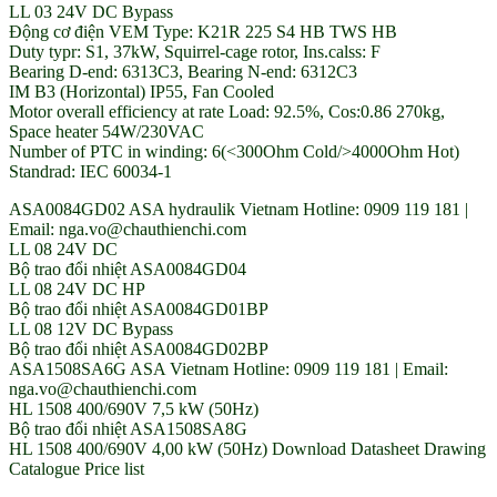
LL 03 24V DC Bypass
Động cơ điện VEM Type: K21R 225 S4 HB TWS HB
Duty typr: S1, 37kW, Squirrel-cage rotor, Ins.calss: F
Bearing D-end: 6313C3, Bearing N-end: 6312C3
IM B3 (Horizontal) IP55, Fan Cooled
Motor overall efficiency at rate Load: 92.5%, Cos:0.86 270kg,
Space heater 54W/230VAC
Number of PTC in winding: 6(<300Ohm Cold/>4000Ohm Hot)
Standrad: IEC 60034-1
ASA0084GD02 ASA hydraulik Vietnam Hotline: 0909 119 181 |
Email: nga.vo@chauthienchi.com
LL 08 24V DC
Bộ trao đổi nhiệt ASA0084GD04
LL 08 24V DC HP
Bộ trao đổi nhiệt ASA0084GD01BP
LL 08 12V DC Bypass
Bộ trao đổi nhiệt ASA0084GD02BP
ASA1508SA6G ASA Vietnam Hotline: 0909 119 181 | Email:
nga.vo@chauthienchi.com
HL 1508 400/690V 7,5 kW (50Hz)
Bộ trao đổi nhiệt ASA1508SA8G
HL 1508 400/690V 4,00 kW (50Hz) Download Datasheet Drawing
Catalogue Price list