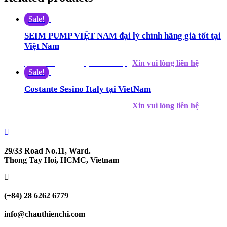
Sale!
SEIM PUMP VIỆT NAM đại lý chính hãng giá tốt tại
Việt Nam
Xin vui lòng liên hệ
$
1,800.00
$
1,668.00
(Giá tham khảo)
Sale!
Costante Sesino Italy tại VietNam
Xin vui lòng liên hệ
$
4,690.00
$
4,550.00
(Giá tham khảo)
29/33 Road No.11, Ward.
Thong Tay Hoi, HCMC, Vietnam
(+84) 28 6262 6779
info@chauthienchi.com