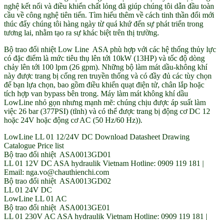
nghệ kết nối và điều khiển chất lỏng đã giúp chúng tôi dẫn đầu toàn
cầu về công nghệ tiên tiến. Tìm hiểu thêm về cách tinh thần đổi mới
thúc đẩy chúng tôi hàng ngày từ quá khứ đến sự phát triển trong
tương lai, nhằm tạo ra sự khác biệt trên thị trường.
Bộ trao đổi nhiệt Low Line ASA phù hợp với các hệ thống thủy lực
có đặc điểm là mức tiêu thụ lên tới 10kW (13HP) và tốc độ dòng
chảy lên tới 100 lpm (26 gpm). Những bộ làm mát dầu-không khí
này được trang bị cổng ren truyền thống và có đầy đủ các tùy chọn
để bạn lựa chọn, bao gồm điều khiển quạt điện tử, chân lắp hoặc
tích hợp van bypass bên trong. Máy làm mát không khí dầu
LowLine nhỏ gọn nhưng mạnh mẽ: chúng chịu được áp suất làm
việc 26 bar (377PSI) (tĩnh) và có thể được trang bị động cơ DC 12
hoặc 24V hoặc động cơ AC (50 Hz/60 Hz)).
LowLine LL 01 12/24V DC Download Datasheet Drawing
Catalogue Price list
Bộ trao đổi nhiệt ASA0013GD01
LL 01 12V DC ASA hydraulik Vietnam Hotline: 0909 119 181 |
Email: nga.vo@chauthienchi.com
Bộ trao đổi nhiệt ASA0013GD02
LL 01 24V DC
LowLine LL 01 AC
Bộ trao đổi nhiệt ASA0013GE01
LL 01 230V AC ASA hydraulik Vietnam Hotline: 0909 119 181 |