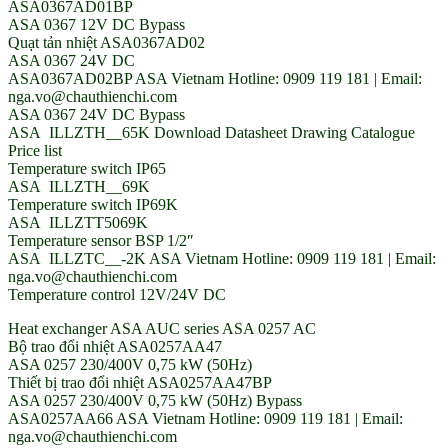
ASA0367AD01BP
ASA 0367 12V DC Bypass
Quạt tản nhiệt ASA0367AD02
ASA 0367 24V DC
ASA0367AD02BP ASA Vietnam Hotline: 0909 119 181 | Email:
nga.vo@chauthienchi.com
ASA 0367 24V DC Bypass
ASA ILLZTH__65K Download Datasheet Drawing Catalogue
Price list
Temperature switch IP65
ASA ILLZTH__69K
Temperature switch IP69K
ASA ILLZTT5069K
Temperature sensor BSP 1/2″
ASA ILLZTC__-2K ASA Vietnam Hotline: 0909 119 181 | Email:
nga.vo@chauthienchi.com
Temperature control 12V/24V DC
Heat exchanger ASA AUC series ASA 0257 AC
Bộ trao đổi nhiệt ASA0257AA47
ASA 0257 230/400V 0,75 kW (50Hz)
Thiết bị trao đổi nhiệt ASA0257AA47BP
ASA 0257 230/400V 0,75 kW (50Hz) Bypass
ASA0257AA66 ASA Vietnam Hotline: 0909 119 181 | Email:
nga.vo@chauthienchi.com