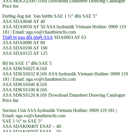
ASA MDGQ1007516II Download Datasheet Drawing Catalogue
Price list
Đường ống hút Van bướm SAE 1 ½” đến SAE 5”
ASA SDA0040 AF 40
ASA SDA0050 AF 50 ASA hydraulik Vietnam Hotline: 0909 119
181 | Email: nga.vo@chauthienchi.com
Thiết bị trao đổi nhiệt ASA
SDA0063 AF 63
ASA SDA0080 AF 80
ASA SDA0100 AF 100
ASA SDA0125 AF 125
Bộ bù SAE 1” đến SAE 5
ASA SDKSS025 K16S
ASA SDKSS032 K16S ASA hydraulik Vietnam Hotline: 0909 119
181 | Email: nga.vo@chauthienchi.com
ASA SDKSS040 K16S
ASA SDKSS100 K16S
ASA SDKSS126 K16S Download Datasheet Drawing Catalogue
Price list
Suction Unit ASA hydraulik Vietnam Hotline: 0909 119 181 |
Email: nga.vo@chauthienchi.com
SAE 1 ½“ to SAE 5“
ASA SDAK0040T ESAF – 40
ASA SDAK0050T ESAF – 50