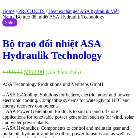
Home
/
PRODUCTS
/
Heat exchanger ASA hydraulik Việt
Nam
/ Bộ trao đổi nhiệt ASA Hydraulik Technology
Sale!
Bộ trao đổi nhiệt ASA
Hydraulik Technology
$
380.00
$
350.00
(Giá tham khảo)
ASA Technology Produktions-und Vertriebs GmbH
– ASA E-Cooling: Solutions for battery, electric motor and power
electronic cooling. Compatible systems for water/glycol HFC and
energy recovery components.
– ASA Power Generation: Products to suit on- and offshore
applications for renewable power generation such as for wind, solar
and water power plants.
– ASA Hydraulics: Components to control and maintain gear and
brake oil, hydraulic and lube oil for power transmission as well as