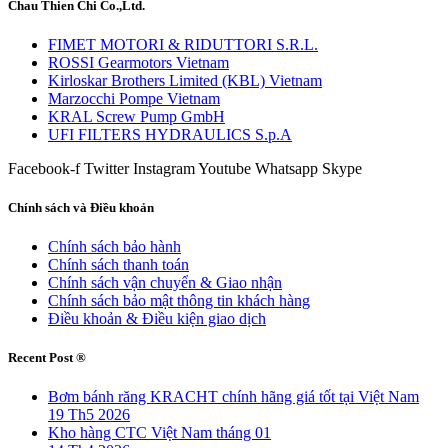
Chau Thien Chi Co.,Ltd.
FIMET MOTORI & RIDUTTORI S.R.L.
ROSSI Gearmotors Vietnam
Kirloskar Brothers Limited (KBL) Vietnam
Marzocchi Pompe Vietnam
KRAL Screw Pump GmbH
UFI FILTERS HYDRAULICS S.p.A
Facebook-f
Twitter
Instagram
Youtube
Whatsapp
Skype
Chính sách và Điều khoản
Chính sách bảo hành
Chính sách thanh toán
Chính sách vận chuyển & Giao nhận
Chính sách bảo mật thông tin khách hàng
Điều khoản & Điều kiện giao dịch
Recent Post ®
Bơm bánh răng KRACHT chính hãng giá tốt tại Việt Nam
19 Th5 2026
Kho hàng CTC Việt Nam tháng 01