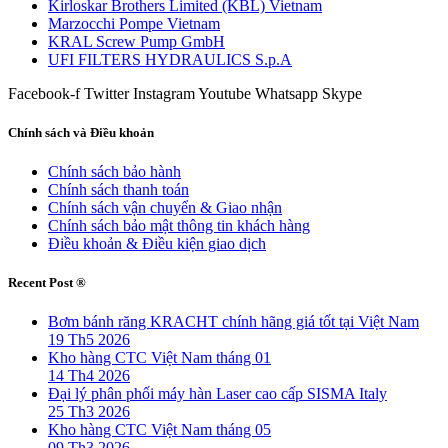
Kirloskar Brothers Limited (KBL) Vietnam
Marzocchi Pompe Vietnam
KRAL Screw Pump GmbH
UFI FILTERS HYDRAULICS S.p.A
Facebook-f
Twitter
Instagram
Youtube
Whatsapp
Skype
Chính sách và Điều khoản
Chính sách bảo hành
Chính sách thanh toán
Chính sách vận chuyển & Giao nhận
Chính sách bảo mật thông tin khách hàng
Điều khoản & Điều kiện giao dịch
Recent Post ®
Bơm bánh răng KRACHT chính hãng giá tốt tại Việt Nam
19 Th5 2026
Kho hàng CTC Việt Nam tháng 01
14 Th4 2026
Đại lý phân phối máy hàn Laser cao cấp SISMA Italy
25 Th3 2026
Kho hàng CTC Việt Nam tháng 05
09 Th3 2026