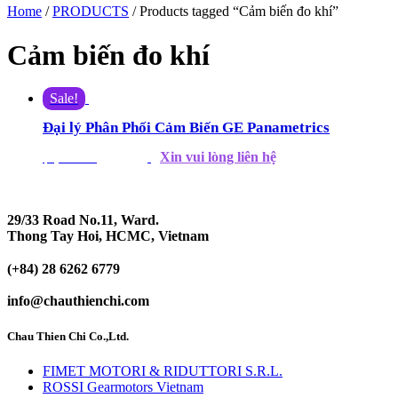
Home
/
PRODUCTS
/ Products tagged “Cảm biến đo khí”
Cảm biến đo khí
Sale!
Đại lý Phân Phối Cảm Biến GE Panametrics
Xin vui lòng liên hệ
$
1,130.00
$
1,086.00
29/33 Road No.11, Ward.
Thong Tay Hoi, HCMC, Vietnam
(+84) 28 6262 6779
info@chauthienchi.com
Chau Thien Chi Co.,Ltd.
FIMET MOTORI & RIDUTTORI S.R.L.
ROSSI Gearmotors Vietnam