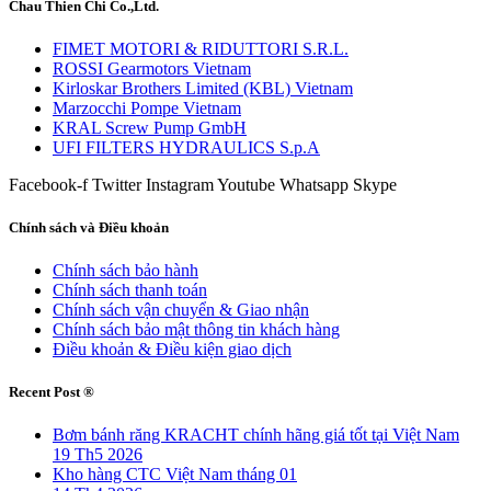
Chau Thien Chi Co.,Ltd.
FIMET MOTORI & RIDUTTORI S.R.L.
ROSSI Gearmotors Vietnam
Kirloskar Brothers Limited (KBL) Vietnam
Marzocchi Pompe Vietnam
KRAL Screw Pump GmbH
UFI FILTERS HYDRAULICS S.p.A
Facebook-f
Twitter
Instagram
Youtube
Whatsapp
Skype
Chính sách và Điều khoản
Chính sách bảo hành
Chính sách thanh toán
Chính sách vận chuyển & Giao nhận
Chính sách bảo mật thông tin khách hàng
Điều khoản & Điều kiện giao dịch
Recent Post ®
Bơm bánh răng KRACHT chính hãng giá tốt tại Việt Nam
19 Th5 2026
Kho hàng CTC Việt Nam tháng 01