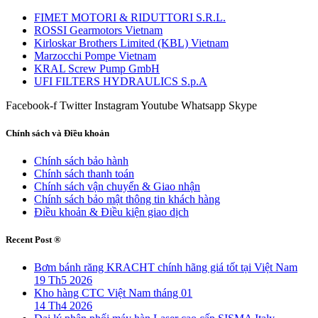
FIMET MOTORI & RIDUTTORI S.R.L.
ROSSI Gearmotors Vietnam
Kirloskar Brothers Limited (KBL) Vietnam
Marzocchi Pompe Vietnam
KRAL Screw Pump GmbH
UFI FILTERS HYDRAULICS S.p.A
Facebook-f
Twitter
Instagram
Youtube
Whatsapp
Skype
Chính sách và Điều khoản
Chính sách bảo hành
Chính sách thanh toán
Chính sách vận chuyển & Giao nhận
Chính sách bảo mật thông tin khách hàng
Điều khoản & Điều kiện giao dịch
Recent Post ®
Bơm bánh răng KRACHT chính hãng giá tốt tại Việt Nam
19 Th5 2026
Kho hàng CTC Việt Nam tháng 01
14 Th4 2026