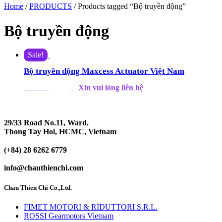
Home
/
PRODUCTS
/ Products tagged “Bộ truyền động”
Bộ truyền động
Sale!
Bộ truyền động Maxcess Actuator Việt Nam
Xin vui lòng liên hệ
$
790.00
$
686.00
29/33 Road No.11, Ward.
Thong Tay Hoi, HCMC, Vietnam
(+84) 28 6262 6779
info@chauthienchi.com
Chau Thien Chi Co.,Ltd.
FIMET MOTORI & RIDUTTORI S.R.L.
ROSSI Gearmotors Vietnam