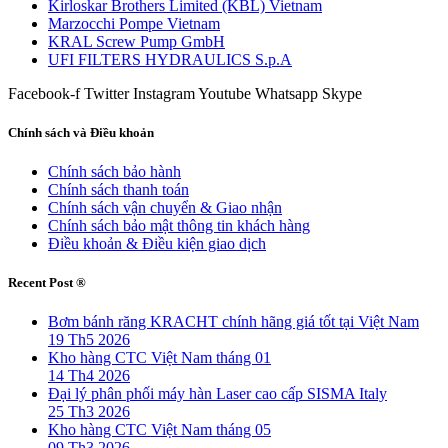
Kirloskar Brothers Limited (KBL) Vietnam
Marzocchi Pompe Vietnam
KRAL Screw Pump GmbH
UFI FILTERS HYDRAULICS S.p.A
Facebook-f
Twitter
Instagram
Youtube
Whatsapp
Skype
Chính sách và Điều khoản
Chính sách bảo hành
Chính sách thanh toán
Chính sách vận chuyển & Giao nhận
Chính sách bảo mật thông tin khách hàng
Điều khoản & Điều kiện giao dịch
Recent Post ®
Bơm bánh răng KRACHT chính hãng giá tốt tại Việt Nam
19 Th5 2026
Kho hàng CTC Việt Nam tháng 01
14 Th4 2026
Đại lý phân phối máy hàn Laser cao cấp SISMA Italy
25 Th3 2026
Kho hàng CTC Việt Nam tháng 05
09 Th3 2026