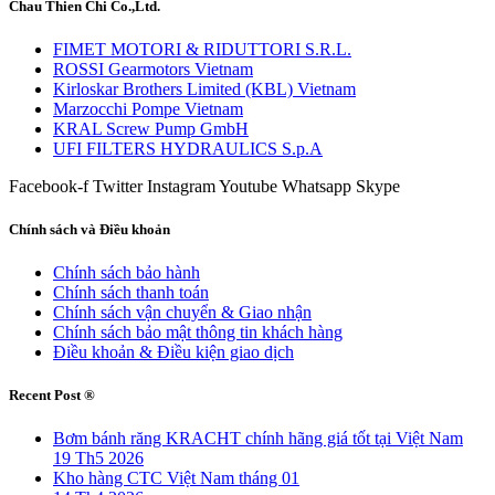
Chau Thien Chi Co.,Ltd.
FIMET MOTORI & RIDUTTORI S.R.L.
ROSSI Gearmotors Vietnam
Kirloskar Brothers Limited (KBL) Vietnam
Marzocchi Pompe Vietnam
KRAL Screw Pump GmbH
UFI FILTERS HYDRAULICS S.p.A
Facebook-f
Twitter
Instagram
Youtube
Whatsapp
Skype
Chính sách và Điều khoản
Chính sách bảo hành
Chính sách thanh toán
Chính sách vận chuyển & Giao nhận
Chính sách bảo mật thông tin khách hàng
Điều khoản & Điều kiện giao dịch
Recent Post ®
Bơm bánh răng KRACHT chính hãng giá tốt tại Việt Nam
19 Th5 2026
Kho hàng CTC Việt Nam tháng 01