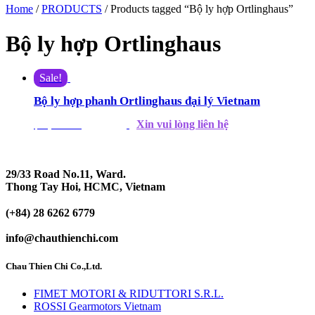
Home
/
PRODUCTS
/ Products tagged “Bộ ly hợp Ortlinghaus”
Bộ ly hợp Ortlinghaus
Sale!
Bộ ly hợp phanh Ortlinghaus đại lý Vietnam
Xin vui lòng liên hệ
$
24,800.00
$
22,000.00
29/33 Road No.11, Ward.
Thong Tay Hoi, HCMC, Vietnam
(+84) 28 6262 6779
info@chauthienchi.com
Chau Thien Chi Co.,Ltd.
FIMET MOTORI & RIDUTTORI S.R.L.
ROSSI Gearmotors Vietnam