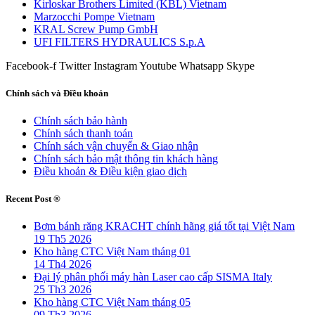
Kirloskar Brothers Limited (KBL) Vietnam
Marzocchi Pompe Vietnam
KRAL Screw Pump GmbH
UFI FILTERS HYDRAULICS S.p.A
Facebook-f
Twitter
Instagram
Youtube
Whatsapp
Skype
Chính sách và Điều khoản
Chính sách bảo hành
Chính sách thanh toán
Chính sách vận chuyển & Giao nhận
Chính sách bảo mật thông tin khách hàng
Điều khoản & Điều kiện giao dịch
Recent Post ®
Bơm bánh răng KRACHT chính hãng giá tốt tại Việt Nam
19 Th5 2026
Kho hàng CTC Việt Nam tháng 01
14 Th4 2026
Đại lý phân phối máy hàn Laser cao cấp SISMA Italy
25 Th3 2026
Kho hàng CTC Việt Nam tháng 05
09 Th3 2026